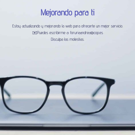
Mejorando para ti
Estoy actualizando y mejorando la web para ofrecerte un mejor servicio.
✉️Puedes escribirme a: foruriaandrea@cop.es
Disculpa las molestias.